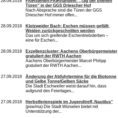
28.09.2018
FAIRstehen-FAIRhandeln: „Tag der offenen
Türen" in der GGS Driescher Hof
Nach Absprache sind die Türen der GGS
Driescher Hof immer offen...
28.09.2018
Klotzweider Bach: Eschen müssen gefällt,
Weiden zurückgeschnitten werden
Das um sich greifende Eschentriebsterben –
eine für Eschen...
28.09.2018
Exzellenzcluster: Aachens Oberbürgermeister
gratuliert der RWTH Aachen
Aachens Oberbürgermeister Marcel Philipp
gratuliert der RWTH Aachen...
27.09.2018
Änderung der Abfuhrtermine für die Biotonne
und Gelbe Tonne/Gelben Säcke
Die Stadt Eschweiler weist darauf hin, dass
aufgrund des Feiertages...
27.09.2018
Herbstferienspiele im Jugendtreff„Nautilus“
(psw/ma) Die Stadt Würselen bietet mit
Unterstützung der...