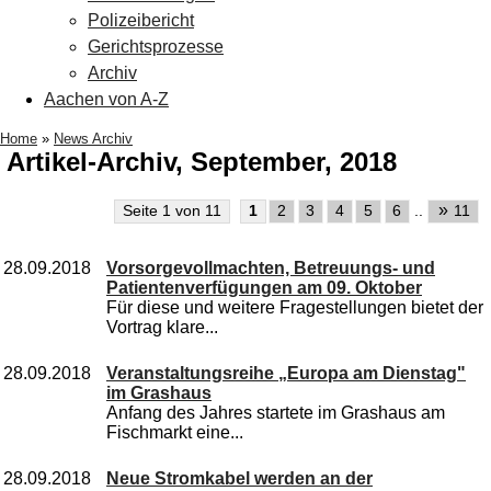
Polizeibericht
Gerichtsprozesse
Archiv
Aachen von A-Z
Home
»
News Archiv
Artikel-Archiv, September, 2018
»
Seite 1 von 11
1
2
3
4
5
6
..
11
28.09.2018
Vorsorgevollmachten, Betreuungs- und
Patientenverfügungen am 09. Oktober
Für diese und weitere Fragestellungen bietet der
Vortrag klare...
28.09.2018
Veranstaltungsreihe „Europa am Dienstag"
im Grashaus
Anfang des Jahres startete im Grashaus am
Fischmarkt eine...
28.09.2018
Neue Stromkabel werden an der