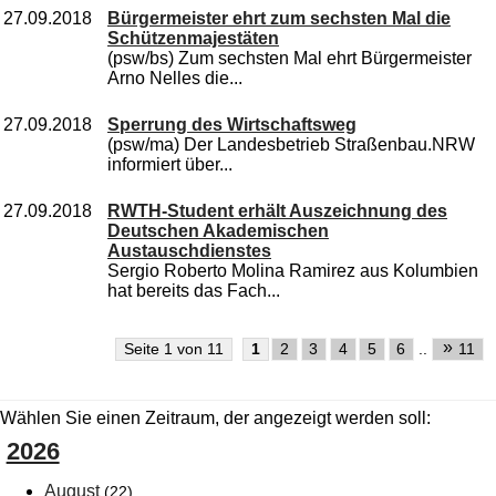
27.09.2018
Bürgermeister ehrt zum sechsten Mal die
Schützenmajestäten
(psw/bs) Zum sechsten Mal ehrt Bürgermeister
Arno Nelles die...
27.09.2018
Sperrung des Wirtschaftsweg
(psw/ma) Der Landesbetrieb Straßenbau.NRW
informiert über...
27.09.2018
RWTH-Student erhält Auszeichnung des
Deutschen Akademischen
Austauschdienstes
Sergio Roberto Molina Ramirez aus Kolumbien
hat bereits das Fach...
»
Seite 1 von 11
1
2
3
4
5
6
..
11
Wählen Sie einen Zeitraum, der angezeigt werden soll:
2026
August
(22)