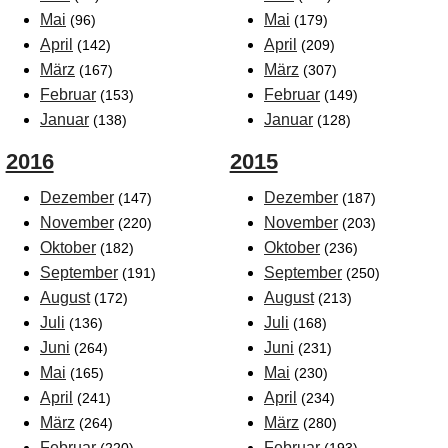
Mai
Mai
(96)
(179)
April
April
(142)
(209)
März
März
(167)
(307)
Februar
Februar
(153)
(149)
Januar
Januar
(138)
(128)
2016
2015
Dezember
Dezember
(147)
(187)
November
November
(220)
(203)
Oktober
Oktober
(182)
(236)
September
September
(191)
(250)
August
August
(172)
(213)
Juli
Juli
(136)
(168)
Juni
Juni
(264)
(231)
Mai
Mai
(165)
(230)
April
April
(241)
(234)
März
März
(264)
(280)
Februar
Februar