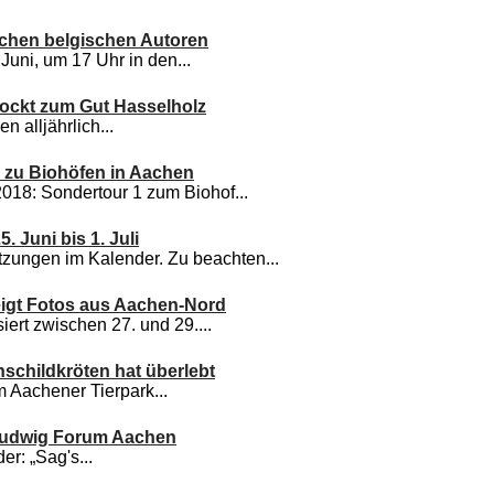
schen belgischen Autoren
Juni, um 17 Uhr in den...
ockt zum Gut Hasselholz
 alljährlich...
 zu Biohöfen in Aachen
018: Sondertour 1 zum Biohof...
 Juni bis 1. Juli
zungen im Kalender. Zu beachten...
eigt Fotos aus Aachen-Nord
iert zwischen 27. und 29....
nschildkröten hat überlebt
 Aachener Tierpark...
 Ludwig Forum Aachen
r: „Sag's...