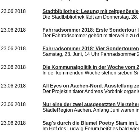
23.06.2018
Stadtbibliothek: Lesung mit zeitgenössi
Die Stadtbibliothek lädt am Donnerstag, 28. 
23.06.2018
Fahrradsommer 2018: Erste Sondertour l
Der Fahrradsommer gehört mittlerweile zu den
23.06.2018
Fahrradsommer 2018: Vier Sondertouren
Samstag, 23. Juni, 14 Uhr Fahrradsommer 2
23.06.2018
Die Kommunalpolitik in der Woche vom 25.
In der kommenden Woche stehen sieben Sit
23.06.2018
All Eyes on Aachen-Nord: Ausstellung z
Der Projektinitiator Andreas Vorbrink organis
23.06.2018
Nur eine der zwei ausgesetzten Vierzehe
StädteRegion Aachen. Anfang Juni waren im
23.06.2018
Sag's durch die Blume! Poetry Slam im
Im Hof des Ludwig Forum heißt es bald wiede