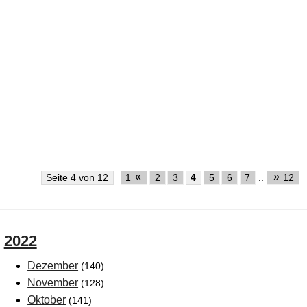
«
»
Seite 4 von 12
1
2
3
4
5
6
7
..
12
2022
Dezember
(140)
November
(128)
Oktober
(141)