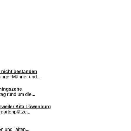
g nicht bestanden
unger Männer und...
uningszene
ag rund um die...
esweiler Kita Löwenburg
gartenplätze...
n und "alten...