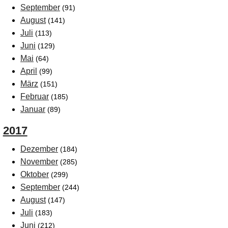
September
(91)
August
(141)
Juli
(113)
Juni
(129)
Mai
(64)
April
(99)
März
(151)
Februar
(185)
Januar
(89)
2017
Dezember
(184)
November
(285)
Oktober
(299)
September
(244)
August
(147)
Juli
(183)
Juni
(212)