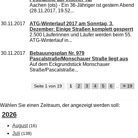
Aachen (ots) - Ein 36-Jähriger ist gestern Abend
(28.11.2017, 19.52...
30.11.2017
ATG-Winterlauf 2017 am Sonntag, 3.
Dezember: Einige Straßen komplett gesperrt
2.500 Läuferinnen und Läufer werden beim 55.
ATG-Winterlauf in...
30.11.2017
Bebauungsplan Nr. 979
Pascalstraße/Monschauer Straße liegt aus
Auf dem Eckgrundstück Monschauer
Straße/Pascalstraße...
»
Seite 1 von 19
1
2
3
4
5
6
..
19
Wählen Sie einen Zeitraum, der angezeigt werden soll:
2026
August
(16)
Juli
(138)