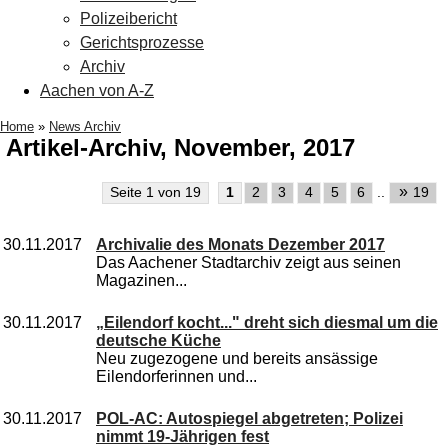
Polizeibericht
Gerichtsprozesse
Archiv
Aachen von A-Z
Home
»
News Archiv
Artikel-Archiv, November, 2017
»
Seite 1 von 19
1
2
3
4
5
6
..
19
30.11.2017
Archivalie des Monats Dezember 2017
Das Aachener Stadtarchiv zeigt aus seinen
Magazinen...
30.11.2017
„Eilendorf kocht..." dreht sich diesmal um die
deutsche Küche
Neu zugezogene und bereits ansässige
Eilendorferinnen und...
30.11.2017
POL-AC: Autospiegel abgetreten; Polizei
nimmt 19-Jährigen fest