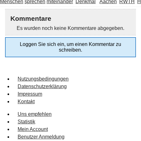
Menschen
sprechen
miteinander
Denkmal
Aachen
RWTH
H
Kommentare
Es wurden noch keine Kommentare abgegeben.
Loggen Sie sich ein, um einen Kommentar zu
schreiben.
Nutzungsbedingungen
Datenschutzerklärung
Impressum
Kontakt
Uns empfehlen
Statistik
Mein Account
Benutzer Anmeldung