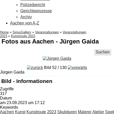
Polizeibericht
Gerichtsprozesse
Archiv
Aachen von A-Z
Home
»
SiriusGallery
»
Veranstaltungen
»
Veranstaltungen
2023
»
Kunstroute 2023
Fotos aus Aachen - Jürgen Gaida
Suchen
Bild 52 / 130
Jürgen Gaida
Bild - Informationen
Zugriffe
317
Datum
am 23.09.2023 um 17:12
Keywords
Aachen
Kunst
Kunstroute
2023
Skulpturen
Malerei
Atelier
Spek