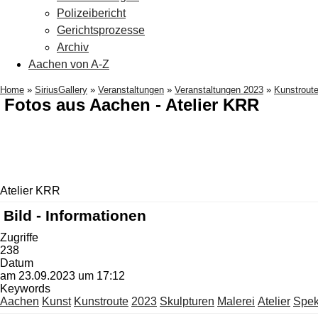
Polizeibericht
Gerichtsprozesse
Archiv
Aachen von A-Z
Home
»
SiriusGallery
»
Veranstaltungen
»
Veranstaltungen 2023
»
Kunstrout
Fotos aus Aachen - Atelier KRR
Atelier KRR
Bild - Informationen
Zugriffe
238
Datum
am 23.09.2023 um 17:12
Keywords
Aachen
Kunst
Kunstroute
2023
Skulpturen
Malerei
Atelier
Spek