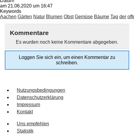
Datum
am 21.06.2020 um 16:47
Keywords
Aachen
Gärten
Natur
Blumen
Obst
Gemüse
Bäume
Tag
der
of
Kommentare
Es wurden noch keine Kommentare abgegeben.
Loggen Sie sich ein, um einen Kommentar zu
schreiben.
Nutzungsbedingungen
Datenschutzerklärung
Impressum
Kontakt
Uns empfehlen
Statistik