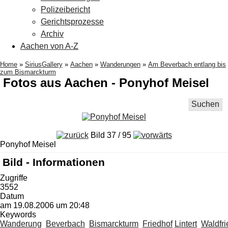
Polizeibericht
Gerichtsprozesse
Archiv
Aachen von A-Z
Home
»
SiriusGallery
»
Aachen
»
Wanderungen
»
Am Beverbach entlang bis
zum Bismarckturm
Fotos aus Aachen - Ponyhof Meisel
Suchen
Bild 37 / 95
Ponyhof Meisel
Bild - Informationen
Zugriffe
3552
Datum
am 19.08.2006 um 20:48
Keywords
Wanderung
Beverbach
Bismarckturm
Friedhof
Lintert
Waldfri