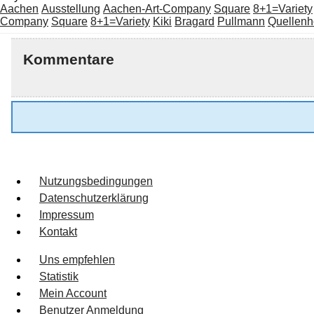
Aachen
Ausstellung
Aachen-Art-Company
Square
8+1=Variety
Company
Square
8+1=Variety
Kiki
Bragard
Pullmann
Quellenh
Kommentare
Nutzungsbedingungen
Datenschutzerklärung
Impressum
Kontakt
Uns empfehlen
Statistik
Mein Account
Benutzer Anmeldung