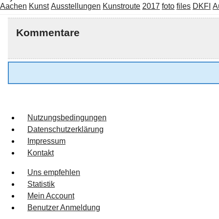
Aachen
Kunst
Ausstellungen
Kunstroute
2017
foto
files
DKFI
A
Kommentare
Nutzungsbedingungen
Datenschutzerklärung
Impressum
Kontakt
Uns empfehlen
Statistik
Mein Account
Benutzer Anmeldung