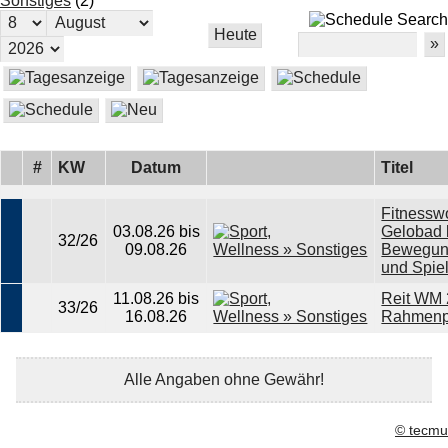
Sonstiges
(2)
Search
#
KW
Datum
Titel
Fitnessw
03.08.26 bis
Gelobad 
32/26
09.08.26
Bewegun
und Spie
11.08.26 bis
Reit WM 
33/26
16.08.26
Rahmenp
Alle Angaben ohne Gewähr!
© tecmu