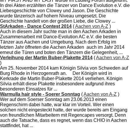
MY FIRST AND MY LAST wurde im Ludwig Forum aufgeführt.
In drei Akten erzählten die Tänzer von Dance Evolution e.V. die
Liebesgeschichte von Clowey und Jason. Die Geschichte
wurde tänzerisch auf hohem Niveau umgesetzt. Die
Geschichte handelt von der großen Liebe, die Clowey ...
StArkaden - Dance Contest 2014
(
Aachen von A-Z
)
Auch in diesem Jahr suchte man in den Aachen Arkaden in
Zusammenarbeit mit Dance-Evolution AC e.V. die besten
Tänzer aus Aachen und Umgebung. Nach dem Erfolg im
letzten Jahr öffneten die Aachen Arkaden auch im Jahr 2014
erneut die Türen und boten den Tänzern die Gelegenheit, ...
Verleihung der Martin Buber-Plakette 2014
(
Aachen von A-Z
)
Am 25. November 2014 kam Königin Silvia von Schweden auf
Burg Rhode in Herzogenrath an. Der Königin wird in
Kerkrade die Martin Buber-Plakette 2014 verliehen. Königin
Silvia erhält diese Plakette insbesondere aufgrund ihres
besonderen Einsatzes für ...
Warmulla hair style - Soerer Sonntag
(
Aachen von A-Z
)
Wer auf dem Soerser Sonntag am 23.06.2013 einen
Regenschirm dabei hatte, war klar im Vorteil. Wer einen
solchen nicht eingesteckt hatte, der wurde bereits am Eingang
von freundlichen Mitarbeitern mit Regencapes versorgt. Denn
auch die Tatsache, dass es regnet, wenn das CHIO in Aachen
stattfindet, hat ...