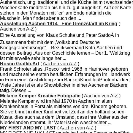
Authentisch, urig, traditionell und die Küche ist mit wechselnder
Wochenkarte mediteran bis hin zu gut bürgerlich. Auf der Karte
stehen in den Monaten mit "er" am Ende natürlich die
Muscheln. Man findet aber auch den ...
Ausstellung Aachen 1914 - Eine Grenzstadt im Krieg
(
Aachen von A-Z
)
Eine Ausstellung von Klaus Schulte und Peter SardoÄ in
Zusammenarbeit mit dem „Volksbund Deutsche
Kriegsgräberfürsorge“ – Bezirksverband Köln-Aachen und
dessen Beitrag „Aus der Geschichte lernen – Der 1. 'Weltkrieg
ist mittlerweile sehr lange her ...
Rosco Graffiti-Art
(
Aachen von A-Z
)
Frank Schröter alias „Rosco“ wird 1968 in Hannover geboren
und macht seine ersten beruflichen Erfahrungen im Handwerk
in Form einer Ausbildung zum Bäcker/Konditor/Printenbäcker.
Viele Jahre ist er als Showbäcker in einer Aachener Bäckerei
tätig. Diesen ...
Melanie Kemper Kreative Fotografie
(
Aachen von A-Z
)
Melanie Kemper wird im Mai 1970 in Aachen im alten
Krankenhaus in Forst als mittleres von drei Kindern geboren.
Sie verbringt in ihrer Kindheit viel Zeit an der holländischen
Küste, dies auch aus dem Umstand, dass ihre Mutter aus den
Niederlanden stammt. Ihr Vater ist ein waschechter ...
MY FIRST AND MY LAST
(
Aachen von A-Z
)