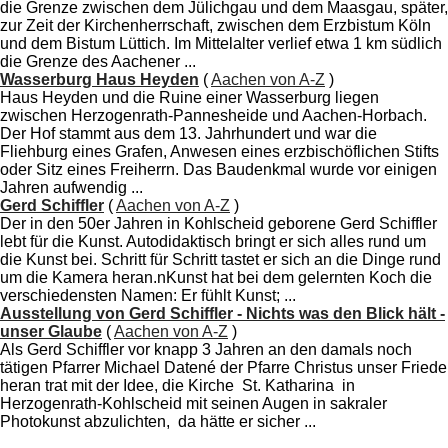
die Grenze zwischen dem Jülichgau und dem Maasgau, später,
zur Zeit der Kirchenherrschaft, zwischen dem Erzbistum Köln
und dem Bistum Lüttich. Im Mittelalter verlief etwa 1 km südlich
die Grenze des Aachener ...
Wasserburg Haus Heyden
(
Aachen von A-Z
)
Haus Heyden und die Ruine einer Wasserburg liegen
zwischen Herzogenrath-Pannesheide und Aachen-Horbach.
Der Hof stammt aus dem 13. Jahrhundert und war die
Fliehburg eines Grafen, Anwesen eines erzbischöflichen Stifts
oder Sitz eines Freiherrn. Das Baudenkmal wurde vor einigen
Jahren aufwendig ...
Gerd Schiffler
(
Aachen von A-Z
)
Der in den 50er Jahren in Kohlscheid geborene Gerd Schiffler
lebt für die Kunst. Autodidaktisch bringt er sich alles rund um
die Kunst bei. Schritt für Schritt tastet er sich an die Dinge rund
um die Kamera heran.nKunst hat bei dem gelernten Koch die
verschiedensten Namen: Er fühlt Kunst; ...
Ausstellung von Gerd Schiffler - Nichts was den Blick hält -
unser Glaube
(
Aachen von A-Z
)
Als Gerd Schiffler vor knapp 3 Jahren an den damals noch
tätigen Pfarrer Michael Datené der Pfarre Christus unser Friede
heran trat mit der Idee, die Kirche St. Katharina in
Herzogenrath-Kohlscheid mit seinen Augen in sakraler
Photokunst abzulichten, da hätte er sicher ...