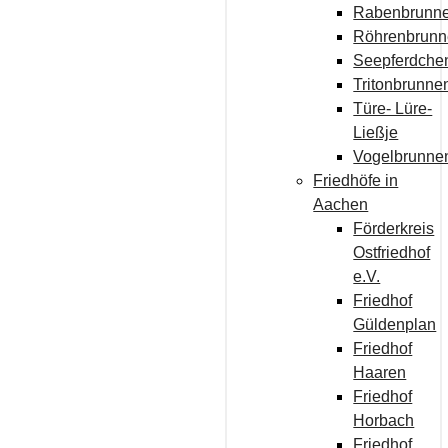
Rabenbrunn
Röhrenbrun
Seepferdche
Tritonbrunne
Türe- Lüre-
Ließje
Vogelbrunne
Friedhöfe in
Aachen
Förderkreis
Ostfriedhof
e.V.
Friedhof
Güldenplan
Friedhof
Haaren
Friedhof
Horbach
Friedhof