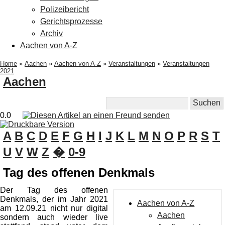
Polizeibericht
Gerichtsprozesse
Archiv
Aachen von A-Z
Home
»
Aachen
»
Aachen von A-Z
»
Veranstaltungen
»
Veranstaltungen
2021
Aachen
0.0
A
B
C
D
E
F
G
H
I
J
K
L
M
N
O
P
R
S
T
U
V
W
Z
�
0-9
Tag des offenen Denkmals
Der Tag des offenen
Denkmals, der im Jahr 2021
Aachen von A-Z
am 12.09.21 nicht nur digital
Aachen
sondern auch wieder live