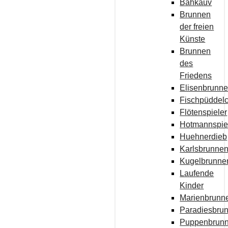
Bahkauv
Brunnen
der freien
Künste
Brunnen
des
Friedens
Elisenbrunn
Fischpüddel
Flötenspieler
Hotmannspie
Huehnerdieb
Karlsbrunne
Kugelbrunne
Laufende
Kinder
Marienbrunn
Paradiesbru
Puppenbrun