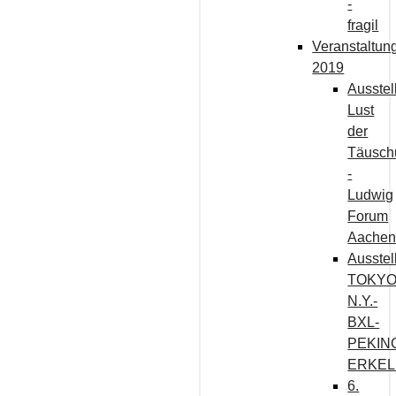
-
fragil
Veranstaltun
2019
Ausstel
Lust
der
Täusch
-
Ludwig
Forum
Aache
Ausstel
TOKYO
N.Y.-
BXL-
PEKIN
ERKEL
6.