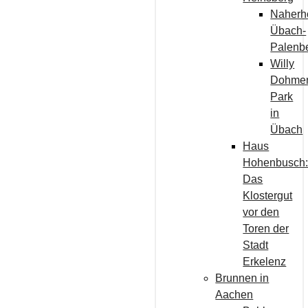
Naherh
Übach-
Palenb
Willy
Dohme
Park
in
Übach
Haus
Hohenbusch
Das
Klostergut
vor den
Toren der
Stadt
Erkelenz
Brunnen in
Aachen