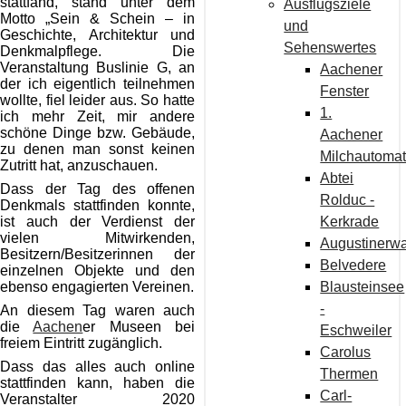
stattfand, stand unter dem
Ausflugsziele
Motto „Sein & Schein – in
und
Geschichte, Architektur und
Sehenswertes
Denkmalpflege. Die
Veranstaltung Buslinie G, an
Aachener
der ich eigentlich teilnehmen
Fenster
wollte, fiel leider aus. So hatte
1.
ich mehr Zeit, mir andere
schöne Dinge bzw. Gebäude,
Aachener
zu denen man sonst keinen
Milchautoma
Zutritt hat, anzuschauen.
Abtei
Dass der Tag des offenen
Rolduc -
Denkmals stattfinden konnte,
Kerkrade
ist auch der Verdienst der
vielen Mitwirkenden,
Augustinerw
Besitzern/Besitzerinnen der
Belvedere
einzelnen Objekte und den
Blausteinsee
ebenso engagierten Vereinen.
-
An diesem Tag waren auch
die
Aachen
er Museen bei
Eschweiler
freiem Eintritt zugänglich.
Carolus
Dass das alles auch online
Thermen
stattfinden kann, haben die
Carl-
Veranstalter 2020