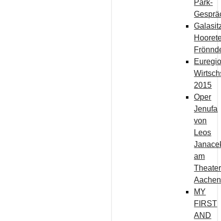
Park-
Gesprä
Galasit
Hoorete
Frönnd
Euregi
Wirtsch
2015
Oper
Jenufa
von
Leos
Janace
am
Theate
Aache
MY
FIRST
AND