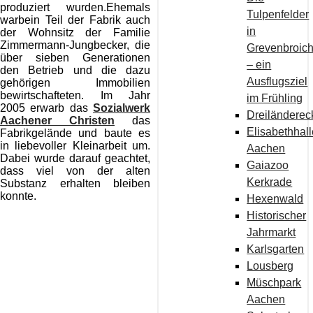
produziert wurden.Ehemals
Tulpenfelder
warbein Teil der Fabrik auch
in
der Wohnsitz der Familie
Zimmermann-Jungbecker, die
Grevenbroic
über sieben Generationen
– ein
den Betrieb und die dazu
Ausflugsziel
gehörigen Immobilien
bewirtschafteten. Im Jahr
im Frühling
2005 erwarb das
Sozialwerk
Dreiländerec
Aachener Christen
das
Elisabethhal
Fabrikgelände und baute es
in liebevoller Kleinarbeit um.
Aachen
Dabei wurde darauf geachtet,
Gaiazoo
dass viel von der alten
Kerkrade
Substanz erhalten bleiben
konnte.
Hexenwald
Historischer
Jahrmarkt
Karlsgarten
Lousberg
Müschpark
Aachen