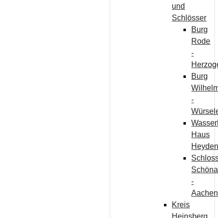
und
Schlösser
Burg
Rode
-
Herzog
Burg
Wilhelm
-
Würsel
Wasser
Haus
Heyde
Schlos
Schön
-
Aache
Kreis
Heinsberg