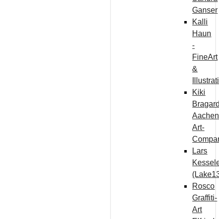
Ganser
Kalli
Haun
-
FineArt
&
Illustra
Kiki
Bragard
Aachen
Art-
Compa
Lars
Kessel
(Lake1
Rosco
Graffiti-
Art