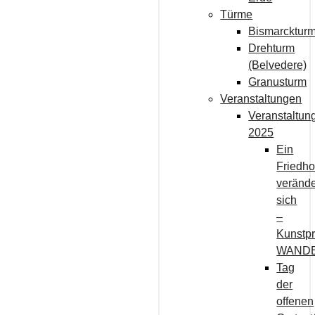
Türme
Bismarcktur
Drehturm
(Belvedere)
Granusturm
Veranstaltungen
Veranstaltun
2025
Ein
Friedho
verände
sich
–
Kunstpr
WAND
Tag
der
offenen