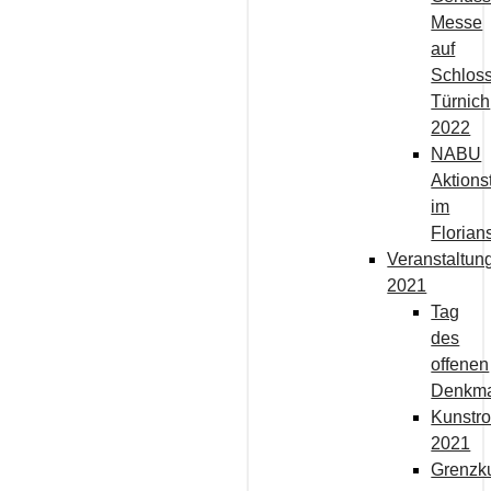
Messe
auf
Schlos
Türnich
2022
NABU
Aktions
im
Florian
Veranstaltun
2021
Tag
des
offenen
Denkma
Kunstro
2021
Grenzk