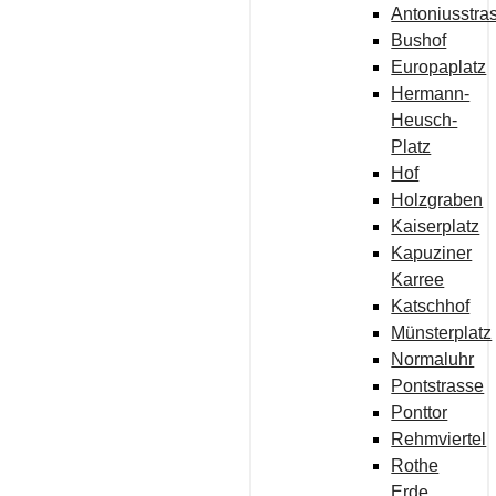
Antoniusstra
Bushof
Europaplatz
Hermann-
Heusch-
Platz
Hof
Holzgraben
Kaiserplatz
Kapuziner
Karree
Katschhof
Münsterplatz
Normaluhr
Pontstrasse
Ponttor
Rehmviertel
Rothe
Erde