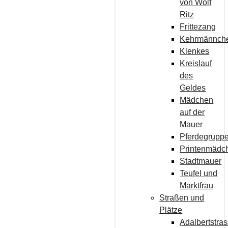
von Wolf
Ritz
Frittezang
Kehrmännch
Klenkes
Kreislauf
des
Geldes
Mädchen
auf der
Mauer
Pferdegrupp
Printenmädc
Stadtmauer
Teufel und
Marktfrau
Straßen und
Plätze
Adalbertstra