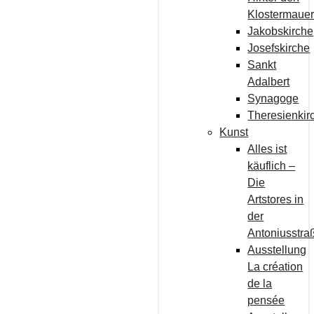
Klostermaue
Jakobskirche
Josefskirche
Sankt
Adalbert
Synagoge
Theresienkir
Kunst
Alles ist
käuflich –
Die
Artstores in
der
Antoniusstra
Ausstellung
La création
de la
pensée