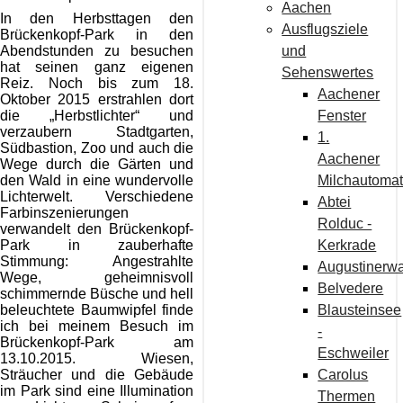
Aachen
In den Herbsttagen den
Ausflugsziele
Brückenkopf-Park in den
und
Abendstunden zu besuchen
hat seinen ganz eigenen
Sehenswertes
Reiz. Noch bis zum 18.
Aachener
Oktober 2015 erstrahlen dort
Fenster
die „Herbstlichter“ und
verzaubern Stadtgarten,
1.
Südbastion, Zoo und auch die
Aachener
Wege durch die Gärten und
Milchautoma
den Wald in eine wundervolle
Lichterwelt. Verschiedene
Abtei
Farbinszenierungen
Rolduc -
verwandelt den Brückenkopf-
Kerkrade
Park in zauberhafte
Stimmung: Angestrahlte
Augustinerw
Wege, geheimnisvoll
Belvedere
schimmernde Büsche und hell
Blausteinsee
beleuchtete Baumwipfel finde
ich bei meinem Besuch im
-
Brückenkopf-Park am
Eschweiler
13.10.2015. Wiesen,
Carolus
Sträucher und die Gebäude
im Park sind eine Illumination
Thermen