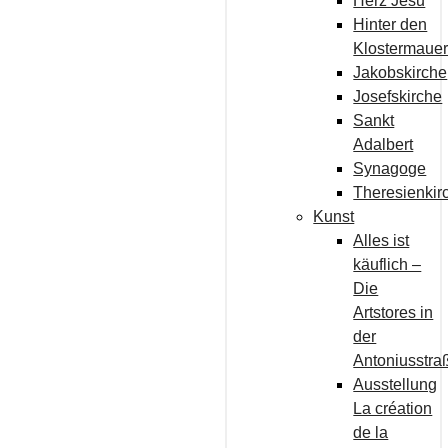
Herz Jesu
Hinter den
Klostermaue
Jakobskirche
Josefskirche
Sankt
Adalbert
Synagoge
Theresienkir
Kunst
Alles ist
käuflich –
Die
Artstores in
der
Antoniusstra
Ausstellung
La création
de la