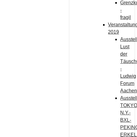
Grenzk
-
fragil
Veranstaltun
2019
Ausstel
Lust
der
Täusch
-
Ludwig
Forum
Aache
Ausstel
TOKYO
N.Y.-
BXL-
PEKIN
ERKEL