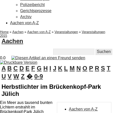
Polizeibericht
Gerichtsprozesse
Archiv
Aachen von A-Z
Home
»
Aachen
»
Aachen von A-Z
»
Veranstaltungen
»
Veranstaltungen
2015
Aachen
0.0
A
B
C
D
E
F
G
H
I
J
K
L
M
N
O
P
R
S
T
U
V
W
Z
�
0-9
Herbstlichter im Brückenkopf-Park
Jülich
Ein Meer aus tausend bunten
Lichtern erstrahlt im
Aachen von A-Z
Brückenkopf-Park Jülich