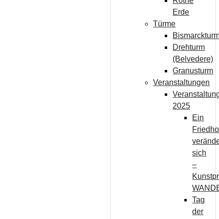
Rothe
Erde
Türme
Bismarcktur
Drehturm
(Belvedere)
Granusturm
Veranstaltungen
Veranstaltun
2025
Ein
Friedho
verände
sich
–
Kunstpr
WAND
Tag
der