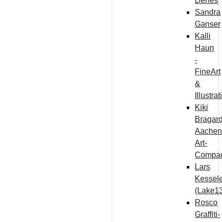
Dénes
Sandra
Ganser
Kalli
Haun
-
FineArt
&
Illustra
Kiki
Bragard
Aachen
Art-
Compa
Lars
Kessel
(Lake1
Rosco
Graffiti-