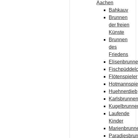
Aachen
Bahkauv
Brunnen
der freien
Künste
Brunnen
des
Friedens
Elisenbrunn
Fischpüddel
Flötenspieler
Hotmannspie
Huehnerdieb
Karlsbrunne
Kugelbrunne
Laufende
Kinder
Marienbrunn
Paradiesbru