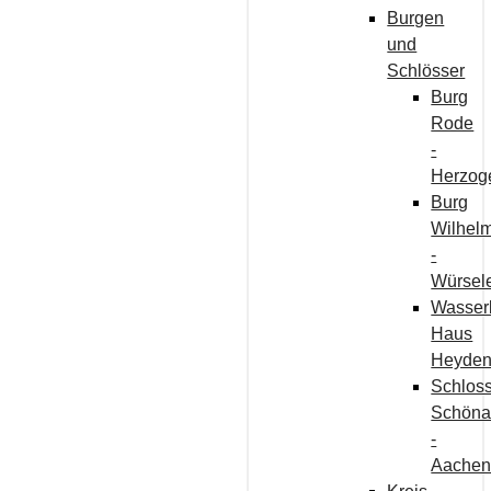
Burgen
und
Schlösser
Burg
Rode
-
Herzog
Burg
Wilhelm
-
Würsel
Wasser
Haus
Heyde
Schlos
Schön
-
Aache