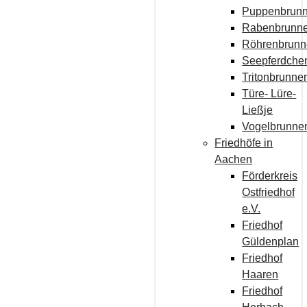
Puppenbrun
Rabenbrunn
Röhrenbrun
Seepferdche
Tritonbrunne
Türe- Lüre-
Ließje
Vogelbrunne
Friedhöfe in
Aachen
Förderkreis
Ostfriedhof
e.V.
Friedhof
Güldenplan
Friedhof
Haaren
Friedhof