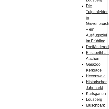
Lousberg
Die
Tulpenfelder
in
Grevenbroic
– ein
Ausflugsziel
im Frühling
Dreiländerec
Elisabethhal
Aachen
Gaiazoo
Kerkrade
Hexenwald
Historischer
Jahrmarkt
Karlsgarten
Lousberg
Müschpark