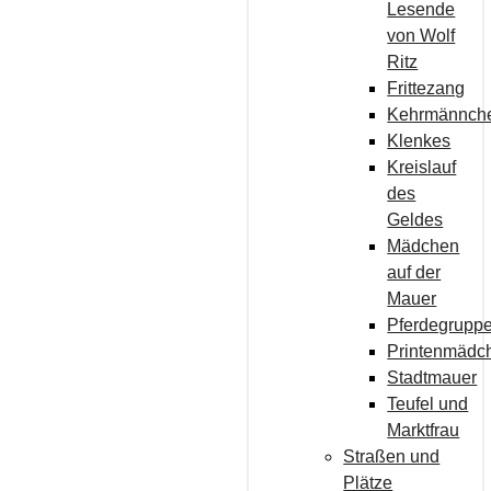
Lesende
von Wolf
Ritz
Frittezang
Kehrmännch
Klenkes
Kreislauf
des
Geldes
Mädchen
auf der
Mauer
Pferdegrupp
Printenmädc
Stadtmauer
Teufel und
Marktfrau
Straßen und
Plätze