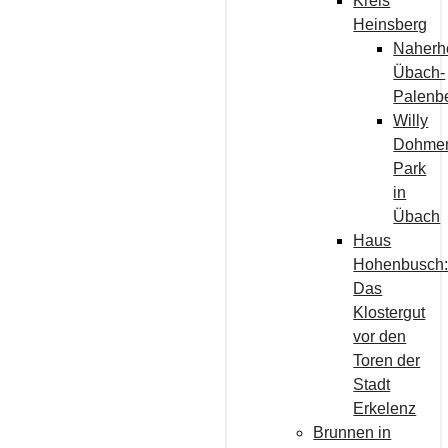
Kreis
Heinsberg
Naherh
Übach-
Palenb
Willy
Dohme
Park
in
Übach
Haus
Hohenbusch
Das
Klostergut
vor den
Toren der
Stadt
Erkelenz
Brunnen in