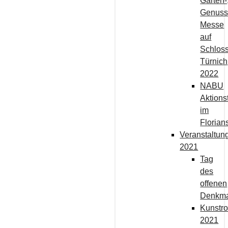
Garten-
Genuss
Messe
auf
Schlos
Türnich
2022
NABU
Aktions
im
Florian
Veranstaltun
2021
Tag
des
offenen
Denkma
Kunstro
2021