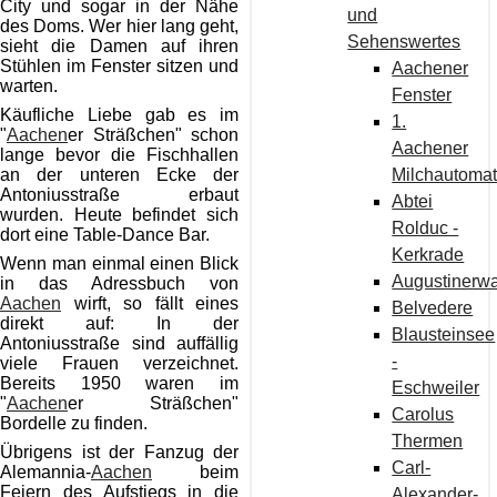
City und sogar in der Nähe
und
des Doms. Wer hier lang geht,
Sehenswertes
sieht die Damen auf ihren
Stühlen im Fenster sitzen und
Aachener
warten.
Fenster
Käufliche Liebe gab es im
1.
"
Aachen
er Sträßchen" schon
Aachener
lange bevor die Fischhallen
Milchautoma
an der unteren Ecke der
Antoniusstraße erbaut
Abtei
wurden. Heute befindet sich
Rolduc -
dort eine Table-Dance Bar.
Kerkrade
Wenn man einmal einen Blick
Augustinerw
in das Adressbuch von
Aachen
wirft, so fällt eines
Belvedere
direkt auf: In der
Blausteinsee
Antoniusstraße sind auffällig
-
viele Frauen verzeichnet.
Bereits 1950 waren im
Eschweiler
"
Aachen
er Sträßchen"
Carolus
Bordelle zu finden.
Thermen
Übrigens ist der Fanzug der
Carl-
Alemannia-
Aachen
beim
Feiern des Aufstiegs in die
Alexander-