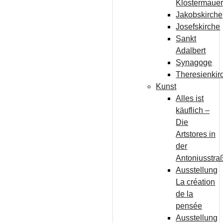
Klostermaue
Jakobskirche
Josefskirche
Sankt
Adalbert
Synagoge
Theresienkir
Kunst
Alles ist
käuflich –
Die
Artstores in
der
Antoniusstra
Ausstellung
La création
de la
pensée
Ausstellung