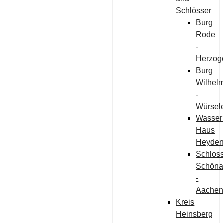
Schlösser
Burg
Rode
-
Herzog
Burg
Wilhelm
-
Würsel
Wasser
Haus
Heyde
Schlos
Schön
-
Aache
Kreis
Heinsberg