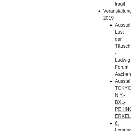
fragil
Veranstaltun
2019
Ausstel
Lust
der
Täusch
-
Ludwig
Forum
Aache
Ausstel
TOKYO
N.Y.-
BXL-
PEKIN
ERKEL
6.
Lothrin