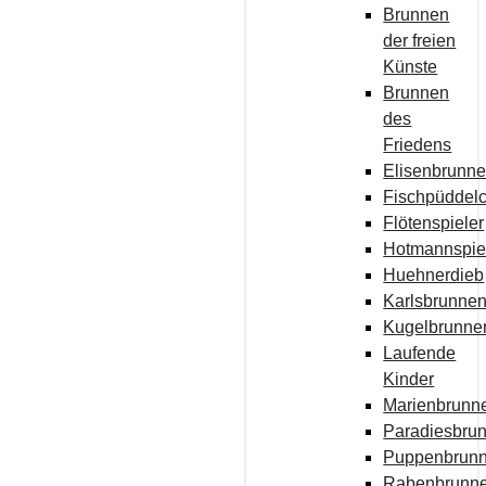
Brunnen
der freien
Künste
Brunnen
des
Friedens
Elisenbrunn
Fischpüddel
Flötenspieler
Hotmannspie
Huehnerdieb
Karlsbrunne
Kugelbrunne
Laufende
Kinder
Marienbrunn
Paradiesbru
Puppenbrun
Rabenbrunn