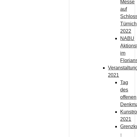
Messe
auf
Schlos
Türnich
2022
NABU
Aktions
im
Florian
Veranstaltun
2021
Tag
des
offenen
Denkma
Kunstro
2021
Grenzk
-