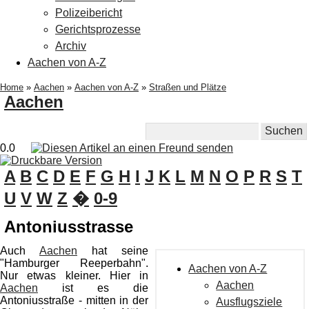
Polizeibericht
Gerichtsprozesse
Archiv
Aachen von A-Z
Home
»
Aachen
»
Aachen von A-Z
»
Straßen und Plätze
Aachen
0.0
A
B
C
D
E
F
G
H
I
J
K
L
M
N
O
P
R
S
T
U
V
W
Z
�
0-9
Antoniusstrasse
Auch
Aachen
hat seine
"Hamburger Reeperbahn".
Aachen von A-Z
Nur etwas kleiner. Hier in
Aachen
Aachen
ist es die
Antoniusstraße - mitten in der
Ausflugsziele