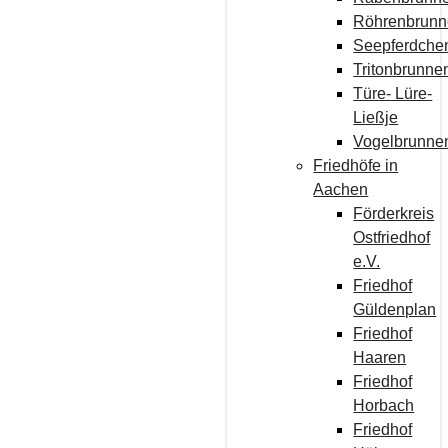
Röhrenbrun
Seepferdche
Tritonbrunne
Türe- Lüre-
Ließje
Vogelbrunne
Friedhöfe in
Aachen
Förderkreis
Ostfriedhof
e.V.
Friedhof
Güldenplan
Friedhof
Haaren
Friedhof
Horbach
Friedhof