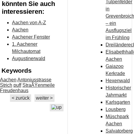
Tulpenfelder
könnten Sie auch
in
interessieren:
Grevenbroic
Aachen von A-Z
– ein
Aachen
Ausflugsziel
Aachener Fenster
im Frühling
1. Aachener
Dreiländerec
Milchautomat
Elisabethhal
Augustinerwald
Aachen
Gaiazoo
Keywords
Kerkrade
Aachen
Antoniusstrasse
Hexenwald
Strich
puff
StraÃŸenmeile
Historischer
Freudenhaus
Jahrmarkt
< zurück
weiter >
Karlsgarten
Lousberg
Müschpark
Aachen
Salvatorberg