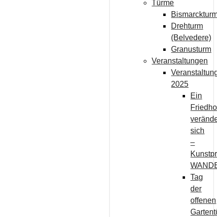
Türme
Bismarcktur
Drehturm
(Belvedere)
Granusturm
Veranstaltungen
Veranstaltun
2025
Ein
Friedho
verände
sich
–
Kunstpr
WAND
Tag
der
offenen
Gartent