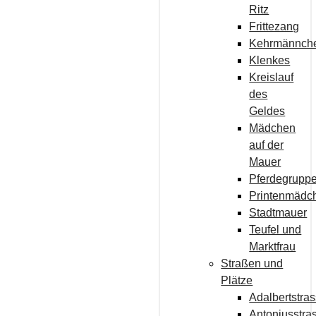
Ritz
Frittezang
Kehrmännch
Klenkes
Kreislauf
des
Geldes
Mädchen
auf der
Mauer
Pferdegrupp
Printenmädc
Stadtmauer
Teufel und
Marktfrau
Straßen und
Plätze
Adalbertstra
Antoniusstra