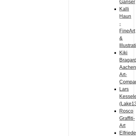
Ganser
Kalli
Haun
-
FineArt
&
Illustra
Kiki
Bragard
Aachen
Art-
Compa
Lars
Kessel
(Lake1
Rosco
Graffiti-
Art
Elfried