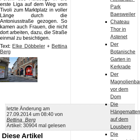
erste Liga auf dem Weg vom
Park
Tivoli zum Marktplatz in voller
Baesweiler
Länge durch die
Antoniusstraße gezogen. So
Chateau
kamen auch Frauen, die nicht
Thor in
dort arbeiten, dazu, die Straße
Astenet
einmal zu besichtigen.
Der
Text:
Elke Döbbeler
+
Bettina
Botanische
Berg
Garten in
Kerkrade
Der
Magnolienb
vor dem
Dom
Die
letzte Änderung am
Hängematte
27.09.2014 um 08:40 von
auf dem
Bettina_Berg
Artikel: 30904 mal gelesen
Lousberg
Die
Diese Artikel