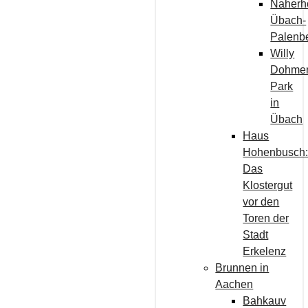
Naherh
Übach-
Palenb
Willy
Dohme
Park
in
Übach
Haus
Hohenbusch
Das
Klostergut
vor den
Toren der
Stadt
Erkelenz
Brunnen in
Aachen
Bahkauv