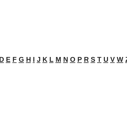
D
E
F
G
H
I
J
K
L
M
N
O
P
R
S
T
U
V
W