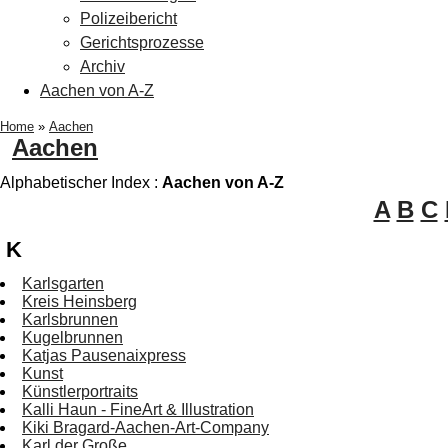
Polizeibericht
Gerichtsprozesse
Archiv
Aachen von A-Z
Home
»
Aachen
Aachen
Alphabetischer Index :
Aachen von A-Z
A
B
C
K
Karlsgarten
Kreis Heinsberg
Karlsbrunnen
Kugelbrunnen
Katjas Pausenaixpress
Kunst
Künstlerportraits
Kalli Haun - FineArt & Illustration
Kiki Bragard-Aachen-Art-Company
Karl der Große