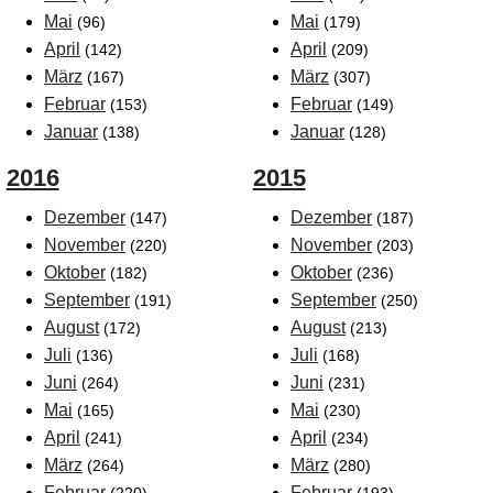
Mai
Mai
(96)
(179)
April
April
(142)
(209)
März
März
(167)
(307)
Februar
Februar
(153)
(149)
Januar
Januar
(138)
(128)
2016
2015
Dezember
Dezember
(147)
(187)
November
November
(220)
(203)
Oktober
Oktober
(182)
(236)
September
September
(191)
(250)
August
August
(172)
(213)
Juli
Juli
(136)
(168)
Juni
Juni
(264)
(231)
Mai
Mai
(165)
(230)
April
April
(241)
(234)
März
März
(264)
(280)
Februar
Februar