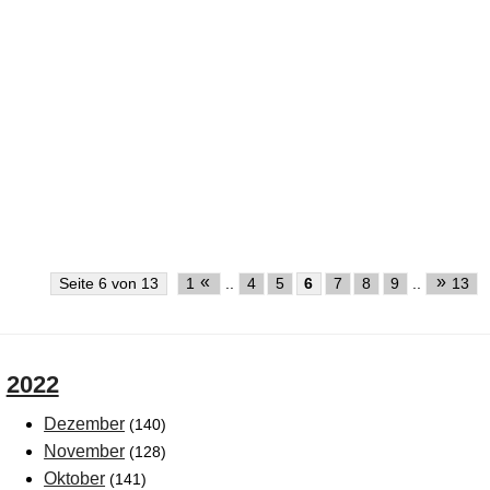
«
»
Seite 6 von 13
1
..
4
5
6
7
8
9
..
13
2022
Dezember
(140)
November
(128)
Oktober
(141)