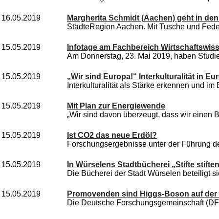
16.05.2019
Margherita Schmidt (Aachen) geht in de
StädteRegion Aachen. Mit Tusche und Feder 
15.05.2019
Infotage am Fachbereich Wirtschaftswis
Am Donnerstag, 23. Mai 2019, haben Studieni
15.05.2019
„Wir sind Europa!“ Interkulturalität in Eu
Interkulturalität als Stärke erkennen und im 
15.05.2019
Mit Plan zur Energiewende
„Wir sind davon überzeugt, dass wir einen Be
15.05.2019
Ist CO2 das neue Erdöl?
Forschungsergebnisse unter der Führung der
15.05.2019
In Würselens Stadtbücherei „Stifte stifte
Die Bücherei der Stadt Würselen beteiligt sic
15.05.2019
Promovenden sind Higgs-Boson auf der
Die Deutsche Forschungsgemeinschaft (DFG