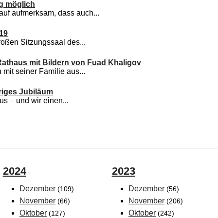
g möglich
uf aufmerksam, dass auch...
019
roßen Sitzungssaal des...
athaus mit Bildern von Fuad Khaligov
 mit seiner Familie aus...
hriges Jubiläum
s – und wir einen...
2024
2023
Dezember
Dezember
(109)
(56)
November
November
(66)
(206)
Oktober
Oktober
(127)
(242)