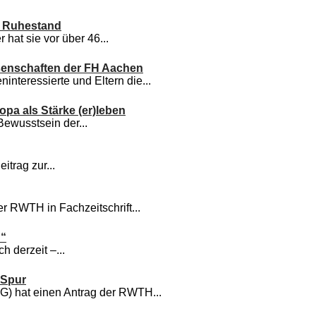
n Ruhestand
hat sie vor über 46...
senschaften der FH Aachen
nteressierte und Eltern die...
ropa als Stärke (er)leben
Bewusstsein der...
itrag zur...
 RWTH in Fachzeitschrift...
n“
h derzeit –...
 Spur
) hat einen Antrag der RWTH...