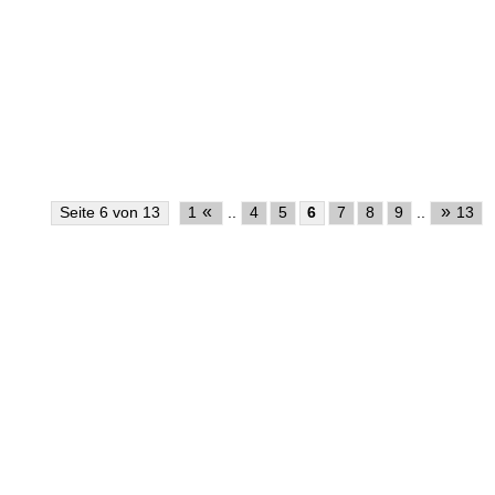
«
»
Seite 6 von 13
1
..
4
5
6
7
8
9
..
13