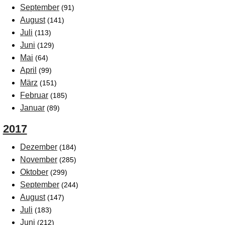
September
(91)
August
(141)
Juli
(113)
Juni
(129)
Mai
(64)
April
(99)
März
(151)
Februar
(185)
Januar
(89)
2017
Dezember
(184)
November
(285)
Oktober
(299)
September
(244)
August
(147)
Juli
(183)
Juni
(212)