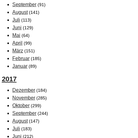
September
(91)
August
(141)
Juli
(113)
Juni
(129)
Mai
(64)
April
(99)
März
(151)
Februar
(185)
Januar
(89)
2017
Dezember
(184)
November
(285)
Oktober
(299)
September
(244)
August
(147)
Juli
(183)
Juni
(212)