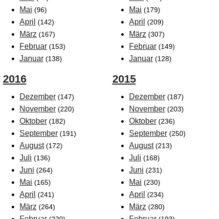
Mai
Mai
(96)
(179)
April
April
(142)
(209)
März
März
(167)
(307)
Februar
Februar
(153)
(149)
Januar
Januar
(138)
(128)
2016
2015
Dezember
Dezember
(147)
(187)
November
November
(220)
(203)
Oktober
Oktober
(182)
(236)
September
September
(191)
(250)
August
August
(172)
(213)
Juli
Juli
(136)
(168)
Juni
Juni
(264)
(231)
Mai
Mai
(165)
(230)
April
April
(241)
(234)
März
März
(264)
(280)
Februar
Februar