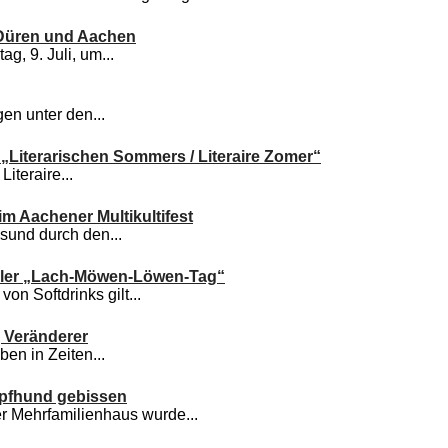
 Düren und Aachen
g, 9. Juli, um...
en unter den...
„Literarischen Sommers / Literaire Zomer“
Literaire...
im Aachener Multikultifest
sund durch den...
iler „Lach-Möwen-Löwen-Tag“
n Softdrinks gilt...
, Veränderer
ben in Zeiten...
mpfhund gebissen
r Mehrfamilienhaus wurde...