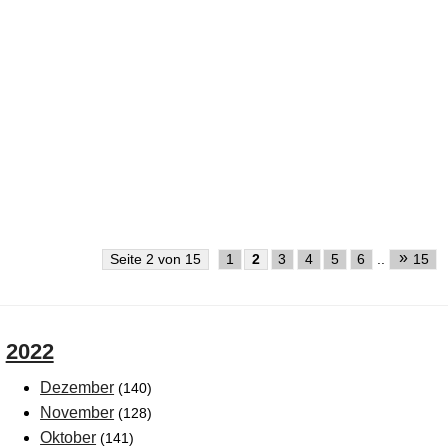
»
Seite 2 von 15
1
2
3
4
5
6
..
15
2022
Dezember
(140)
November
(128)
Oktober
(141)