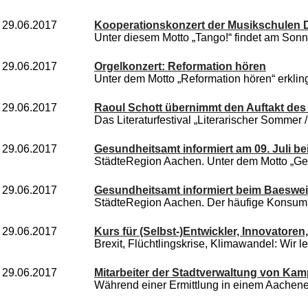
29.06.2017
Kooperationskonzert der Musikschulen
Unter diesem Motto „Tango!“ findet am Sonnta
29.06.2017
Orgelkonzert: Reformation hören
Unter dem Motto „Reformation hören“ erkling
29.06.2017
Raoul Schott übernimmt den Auftakt des 
Das Literaturfestival „Literarischer Sommer / 
29.06.2017
Gesundheitsamt informiert am 09. Juli be
StädteRegion Aachen. Unter dem Motto „Ge
29.06.2017
Gesundheitsamt informiert beim Baeswe
StädteRegion Aachen. Der häufige Konsum vo
29.06.2017
Kurs für (Selbst-)Entwickler, Innovatoren
Brexit, Flüchtlingskrise, Klimawandel: Wir le
29.06.2017
Mitarbeiter der Stadtverwaltung von Ka
Während einer Ermittlung in einem Aachene