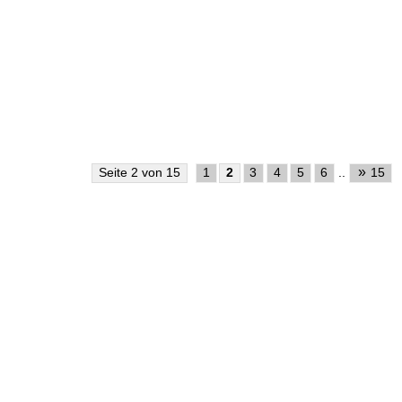
»
Seite 2 von 15
1
2
3
4
5
6
..
15