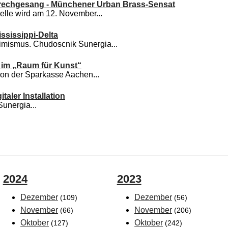
Sprechgesang - Münchener Urban Brass-Sensat
elle wird am 12. November...
sissippi-Delta
mismus. Chudoscnik Sunergia...
 im „Raum für Kunst“
von der Sparkasse Aachen...
taler Installation
unergia...
2024
2023
Dezember
Dezember
(109)
(56)
November
November
(66)
(206)
Oktober
Oktober
(127)
(242)