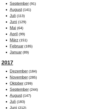
September
(91)
August
(141)
Juli
(113)
Juni
(129)
Mai
(64)
April
(99)
März
(151)
Februar
(185)
Januar
(89)
2017
Dezember
(184)
November
(285)
Oktober
(299)
September
(244)
August
(147)
Juli
(183)
Juni
(212)