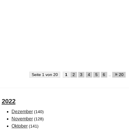
»
Seite 1 von 20
1
2
3
4
5
6
..
20
2022
Dezember
(140)
November
(128)
Oktober
(141)