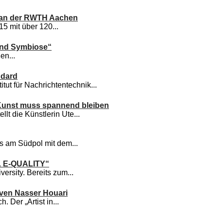
z an der RWTH Aachen
5 mit über 120...
und Symbiose“
en...
ndard
t für Nachrichtentechnik...
 Kunst muss spannend bleiben
llt die Künstlerin Ute...
s am Südpol mit dem...
AL E-QUALITY“
rsity. Bereits zum...
even Nasser Houari
 Der „Artist in...