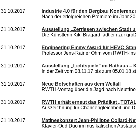
31.10.2017
Industrie 4.0 für den Bergbau Konferen
Nach der erfolgreichen Premiere im Jahr 201
31.10.2017
Ausstellung „Zerrissen zwischen Stadt 
Die Künstlerin Kiki Bragard lädt ein zur groß
31.10.2017
Engineering Emmy Award für HEVC-Sta
Professor Jens-Rainer Ohm vom RWTH-Institu
31.10.2017
Ausstellung „Lichtspiele“ im Rathaus –
In der Zeit vom 08.11.17 bis zum 05.01.18 ste
31.10.2017
Neue Botschaften aus dem Weltall
RWTH-Vortrag über die Jagd nach Neutrino
31.10.2017
RWTH erhält erneut das Prädikat „TOT
Auszeichnung für Chancengleichheit und Dive
31.10.2017
Matineekonzert Jean-Philippe Collard-N
Klavier-Oud Duo im musikalischen Austausch.