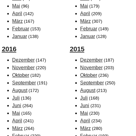
Mai
Mai
(96)
(179)
April
April
(142)
(209)
März
März
(167)
(307)
Februar
Februar
(153)
(149)
Januar
Januar
(138)
(128)
2016
2015
Dezember
Dezember
(147)
(187)
November
November
(220)
(203)
Oktober
Oktober
(182)
(236)
September
September
(191)
(250)
August
August
(172)
(213)
Juli
Juli
(136)
(168)
Juni
Juni
(264)
(231)
Mai
Mai
(165)
(230)
April
April
(241)
(234)
März
März
(264)
(280)
Februar
Februar