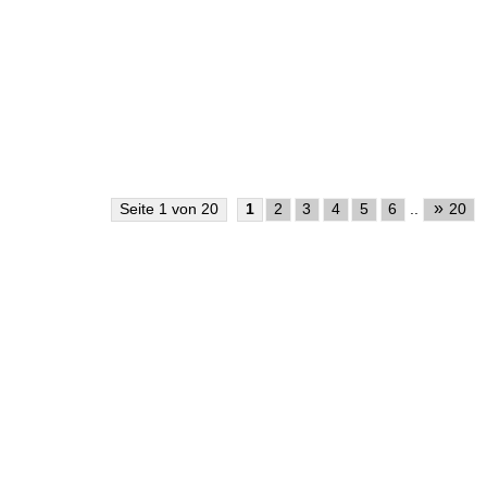
»
Seite 1 von 20
1
2
3
4
5
6
..
20