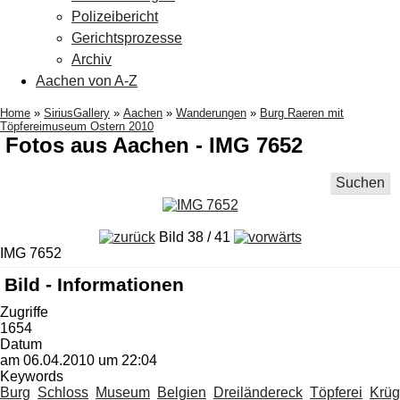
Polizeibericht
Gerichtsprozesse
Archiv
Aachen von A-Z
Home
»
SiriusGallery
»
Aachen
»
Wanderungen
»
Burg Raeren mit
Töpfereimuseum Ostern 2010
Fotos aus Aachen - IMG 7652
Suchen
Bild 38 / 41
IMG 7652
Bild - Informationen
Zugriffe
1654
Datum
am 06.04.2010 um 22:04
Keywords
Burg
Schloss
Museum
Belgien
Dreiländereck
Töpferei
Krü