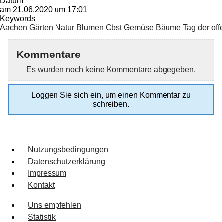
Datum
am 21.06.2020 um 17:01
Keywords
Aachen
Gärten
Natur
Blumen
Obst
Gemüse
Bäume
Tag
der
of
Kommentare
Es wurden noch keine Kommentare abgegeben.
Loggen Sie sich ein, um einen Kommentar zu
schreiben.
Nutzungsbedingungen
Datenschutzerklärung
Impressum
Kontakt
Uns empfehlen
Statistik