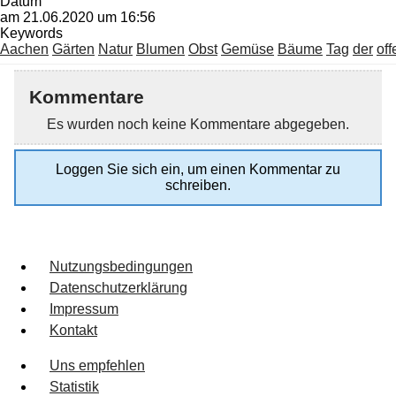
Datum
am 21.06.2020 um 16:56
Keywords
Aachen
Gärten
Natur
Blumen
Obst
Gemüse
Bäume
Tag
der
of
Kommentare
Es wurden noch keine Kommentare abgegeben.
Loggen Sie sich ein, um einen Kommentar zu
schreiben.
Nutzungsbedingungen
Datenschutzerklärung
Impressum
Kontakt
Uns empfehlen
Statistik