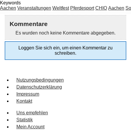
Keywords
Aachen
Veranstaltungen
Weltfest
Pferdesport
CHIO
Aachen
So
Kommentare
Es wurden noch keine Kommentare abgegeben.
Loggen Sie sich ein, um einen Kommentar zu
schreiben.
Nutzungsbedingungen
Datenschutzerklärung
Impressum
Kontakt
Uns empfehlen
Statistik
Mein Account