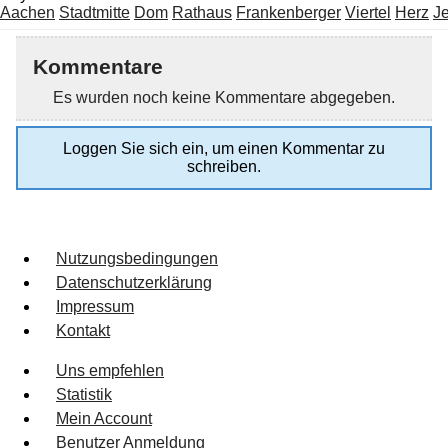
Aachen
Stadtmitte
Dom
Rathaus
Frankenberger
Viertel
Herz
J
Kommentare
Es wurden noch keine Kommentare abgegeben.
Loggen Sie sich ein, um einen Kommentar zu
schreiben.
Nutzungsbedingungen
Datenschutzerklärung
Impressum
Kontakt
Uns empfehlen
Statistik
Mein Account
Benutzer Anmeldung