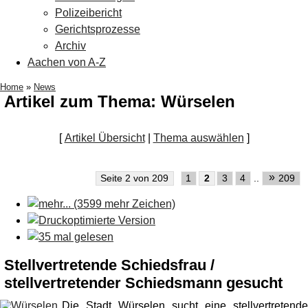
Polizeibericht
Gerichtsprozesse
Archiv
Aachen von A-Z
Home
»
News
Artikel zum Thema: Würselen
[
Artikel Übersicht
|
Thema auswählen
]
»
Seite 2 von 209
1
2
3
4
..
209
Stellvertretende Schiedsfrau /
stellvertretender Schiedsmann gesucht
Die Stadt Würselen sucht eine stellvertretende