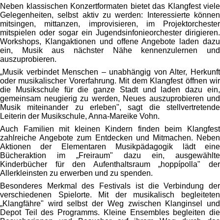
Neben klassischen Konzertformaten bietet das Klangfest viele
Gelegenheiten, selbst aktiv zu werden: Interessierte können
mitsingen, mittanzen, improvisieren, im Projektorchester
mitspielen oder sogar ein Jugendsinfonieorchester dirigieren.
Workshops, Klangaktionen und offene Angebote laden dazu
ein, Musik aus nächster Nähe kennenzulernen und
auszuprobieren.
„Musik verbindet Menschen – unabhängig von Alter, Herkunft
oder musikalischer Vorerfahrung. Mit dem Klangfest öffnen wir
die Musikschule für die ganze Stadt und laden dazu ein,
gemeinsam neugierig zu werden, Neues auszuprobieren und
Musik miteinander zu erleben", sagt die stellvertretende
Leiterin der Musikschule, Anna-Mareike Vohn.
Auch Familien mit kleinen Kindern finden beim Klangfest
zahlreiche Angebote zum Entdecken und Mitmachen. Neben
Aktionen der Elementaren Musikpädagogik lädt eine
Bücheraktion im „Freiraum" dazu ein, ausgewählte
Kinderbücher für den Aufenthaltsraum „hoppípolla" der
Allerkleinsten zu erwerben und zu spenden.
Besonderes Merkmal des Festivals ist die Verbindung der
verschiedenen Spielorte. Mit der musikalisch begleiteten
„Klangfähre" wird selbst der Weg zwischen Klanginsel und
Depot Teil des Programms. Kleine Ensembles begleiten die