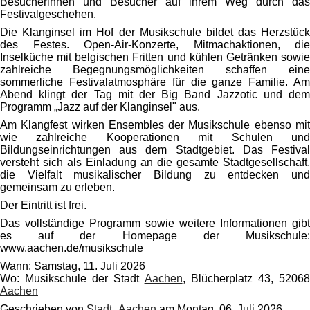
Besucherinnen und Besucher auf ihrem Weg durch das
Festivalgeschehen.
Die Klanginsel im Hof der Musikschule bildet das Herzstück
des Festes. Open-Air-Konzerte, Mitmachaktionen, die
Inselküche mit belgischen Fritten und kühlen Getränken sowie
zahlreiche Begegnungsmöglichkeiten schaffen eine
sommerliche Festivalatmosphäre für die ganze Familie. Am
Abend klingt der Tag mit der Big Band Jazzotic und dem
Programm „Jazz auf der Klanginsel" aus.
Am Klangfest wirken Ensembles der Musikschule ebenso mit
wie zahlreiche Kooperationen mit Schulen und
Bildungseinrichtungen aus dem Stadtgebiet. Das Festival
versteht sich als Einladung an die gesamte Stadtgesellschaft,
die Vielfalt musikalischer Bildung zu entdecken und
gemeinsam zu erleben.
Der Eintritt ist frei.
Das vollständige Programm sowie weitere Informationen gibt
es auf der Homepage der Musikschule:
www.aachen.de/musikschule
Wann: Samstag, 11. Juli 2026
Wo: Musikschule der Stadt
Aachen
, Blücherplatz 43, 5206
Aachen
Geschrieben von
Stadt_Aachen
am
Montag, 06. Juli 2026