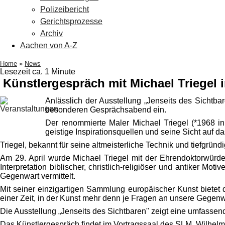
Polizeibericht
Gerichtsprozesse
Archiv
Aachen von A-Z
Home
»
News
Lesezeit ca. 1 Minute
Künstlergespräch mit Michael Triege
Anlässlich der Ausstellung „Jenseits des Sichtb
besonderen Gesprächsabend ein.
Der renommierte Maler Michael Triegel (*1968 in E
geistige Inspirationsquellen und seine Sicht auf d
Triegel, bekannt für seine altmeisterliche Technik und tiefgrün
Am 29. April wurde Michael Triegel mit der Ehrendoktorwürde
Interpretation biblischer, christlich-religiöser und antiker 
Gegenwart vermittelt.
Mit seiner einzigartigen Sammlung europäischer Kunst bietet 
einer Zeit, in der Kunst mehr denn je Fragen an unsere Gegenwar
Die Ausstellung „Jenseits des Sichtbaren" zeigt eine umfass
Das Künstlergespräch findet im Vortragssaal des SLM, Wilhelm