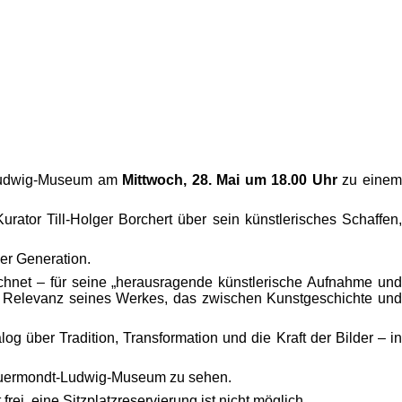
t-Ludwig-Museum am
Mittwoch, 28. Mai um 18.00 Uhr
zu eine
urator Till-Holger Borchert über sein künstlerisches Schaffen,
ner Generation.
ichnet – für seine „herausragende künstlerische Aufnahme und
relle Relevanz seines Werkes, das zwischen Kunstgeschichte und
 über Tradition, Transformation und die Kraft der Bilder – in
m Suermondt-Ludwig-Museum zu sehen.
st frei, eine Sitzplatzreservierung ist nicht möglich.