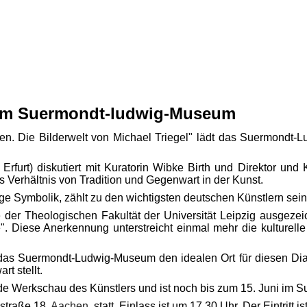
l im Suermondt-ludwig-Museum
aren. Die Bilderwelt von Michael Triegel" lädt das Suermond
rfurt) diskutiert mit Kuratorin Wibke Birth und Direktor und K
as Verhältnis von Tradition und Gegenwart in der Kunst.
dige Symbolik, zählt zu den wichtigsten deutschen Künstlern sei
 der Theologischen Fakultät der Universität Leipzig ausgeze
Motive". Diese Anerkennung unterstreicht einmal mehr die kultu
das Suermondt-Ludwig-Museum den idealen Ort für diesen Dialog
t stellt.
ende Werkschau des Künstlers und ist noch bis zum 15. Juni i
straße 18,
Aachen
, statt. Einlass ist um 17.30 Uhr. Der Eintritt i