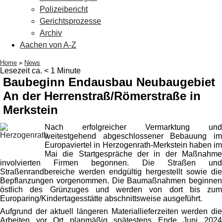
Polizeibericht
Gerichtsprozesse
Archiv
Aachen von A-Z
Home
»
News
Lesezeit ca. < 1 Minute
Baubeginn Endausbau Neubaugebiet
An der Herrenstraß/Römerstraße in
Merkstein
Nach erfolgreicher Vermarktung und
weitestgehend abgeschlossener Bebauung im
Europaviertel in Herzogenrath-Merkstein haben im
Mai die Startgespräche der in der Maßnahme
involvierten Firmen begonnen. Die Straßen und
Straßenrandbereiche werden endgültig hergestellt sowie die
Bepflanzungen vorgenommen. Die Baumaßnahmen beginnen
östlich des Grünzuges und werden von dort bis zum
Europaring/Kindertagesstätte abschnittsweise ausgeführt.
Aufgrund der aktuell längeren Materiallieferzeiten werden die
Arbeiten vor Ort planmäßig spätestens Ende Juni 2024